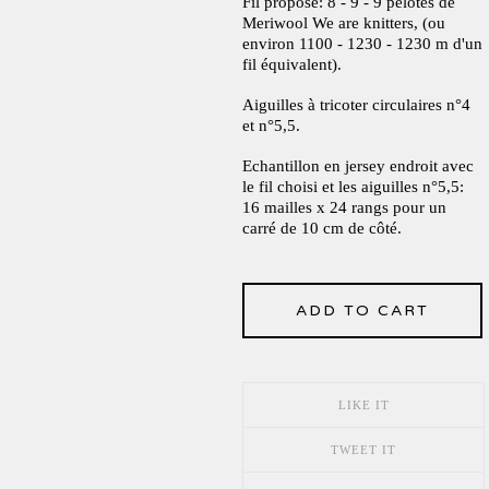
Fil proposé: 8 - 9 - 9 pelotes de
Meriwool We are knitters, (ou
environ 1100 - 1230 - 1230 m d'un
fil équivalent).
Aiguilles à tricoter circulaires n°4
et n°5,5.
Echantillon en jersey endroit avec
le fil choisi et les aiguilles n°5,5:
16 mailles x 24 rangs pour un
carré de 10 cm de côté.
ADD TO CART
LIKE IT
TWEET IT